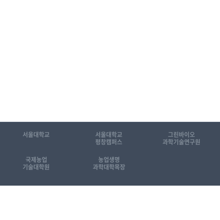
서울대학교
서울대학교
그린바이오
평창캠퍼스
과학기술연구원
국제농업
농업생명
기술대학원
과학대학목장
관련 홈페이지 바로가기