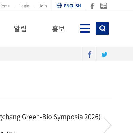
Home
Login
Join
ENGLISH
알림
홍보
ng Green-Bio Symposia 2026)