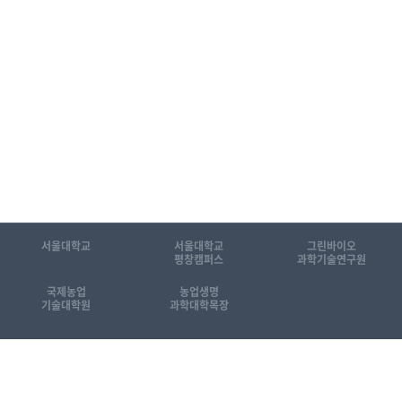
서울대학교
서울대학교
그린바이오
평창캠퍼스
과학기술연구원
국제농업
농업생명
기술대학원
과학대학목장
관련 홈페이지 바로가기