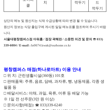
치
깍두기
드
클
깍두기
상단의 메뉴 및 원산지는 식재 수급상황에 따라 변경 될 수 있습니다
.
원산지 정보는 식당 출입구에 게시된 일일 메뉴표를 참조하여 주시기 바랍
니다
.
서울대평창캠퍼스점 아워홈
/
점장 곽혜란
/
소중한 의견 및 문의
☏
033)
339-6084 / E-mail :
hr0674.kwak@ourhome.co.kr
평창캠퍼스 매점
(
하나로마트
)
이용 안내
□
위 치
:
근린생활시설
(360
동
) 101
호
□
판매품목
:
주류
,
음료
,
담배
,
과자류
,
빵
,
냉동제품
,
각종 생
필품 등
□
배달서비스
:
야채
,
과일
,
육류
,
어류 등 배달 가능
※
1
일 전 선주문
(3
만 원 이상
)
□
문의사항
(
매점
):
☎
033)339-6240