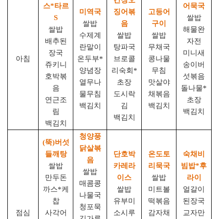
간장오
스
*
타르
어묵국
미역국
징어볶
고등어
S
쌀밥
쌀밥
음
구이
쌀밥
해물완
수제계
쌀밥
쌀밥
배추된
자전
란말이
탕파국
무채국
장국
미니새
아침
온두부
*
브로콜
콩나물
쥬키니
송이버
양념장
리숙회
*
무침
호박볶
섯볶음
열무나
초장
맛살야
음
돌나물
*
물무침
도시락
채볶음
연근조
초장
백김치
김
백김치
림
백김치
백김치
백김치
청양풍
(
뚝
)
버섯
닭살볶
들깨탕
단호박
온도토
숙채비
음
쌀밥
카레라
리묵국
빔밥
*
후
쌀밥
만두돈
이스
쌀밥
라이
매콤콩
까스
*
케
쌀밥
미트볼
얼갈이
나물국
찹
유부미
떡볶음
된장국
청포묵
점심
사각어
소시루
감자채
교자만
김가루