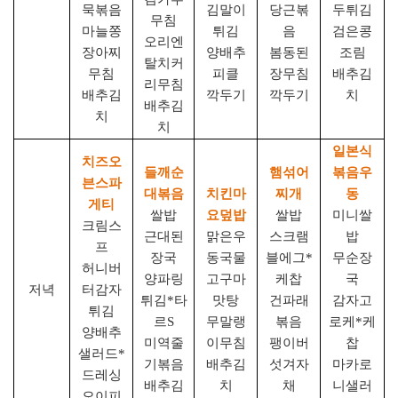
묵볶음
김말이
당근볶
두튀김
무침
마늘쫑
튀김
음
검은콩
오리엔
장아찌
양배추
봄동된
조림
탈치커
무침
피클
장무침
배추김
리무침
배추김
깍두기
깍두기
치
배추김
치
치
일본식
치즈오
들깨순
햄섞어
볶음우
븐스파
대볶음
치킨마
찌개
동
게티
쌀밥
요덮밥
쌀밥
미니쌀
크림스
근대된
맑은우
스크램
밥
프
장국
동국물
블에그
*
무순장
허니버
양파링
고구마
케찹
국
저녁
터감자
튀김
*
타
맛탕
건파래
감자고
튀김
르
S
무말랭
볶음
로케
*
케
양배추
미역줄
이무침
팽이버
찹
샐러드
*
기볶음
배추김
섯겨자
마카로
드레싱
배추김
치
채
니샐러
오이피