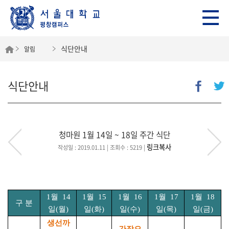
식단안내
알림
식단안내
청마원 1월 14일 ~ 18일 주간 식단
링크복사
작성일 : 2019.01.11
| 조회수 : 5219
|
1
월
14
1
월
15
1
월
16
1
월
17
1
월
18
구 분
일
(
월
)
일
(
화
)
일
(
수
)
일
(
목
)
일
(
금
)
생선까