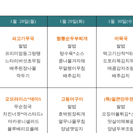
1
월
28
일
(
월
)
1
월
29
일
(
화
)
1
월
30
일
(
수
쇠고기무국
짬뽕순두부찌개
어묵국
쌀밥
쌀밥
쌀밥
프리미엄동그랑땡
탕수육
*
소스
떡고기산적
*
데
느타리버섯초무침
콩나물겨자채
도토리묵김치
배추된장나물
무말랭이무침
매콤감자조
깍두기
배추김치
배추김치
오므라이스
*
데미
S
고등어구이
(
뚝
)
얼큰만두
무순장국
쌀밥
쌀밥
치킨너겟
*
머스타드
s
호박된장찌개
오징어볼튀김
*
마카로니샐러드
열무나물무침
맛살야채볶
블루베리요플레
양념깻잎지
양념두부조