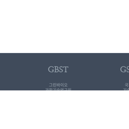
그린바이오
국
과학기술연구원
기