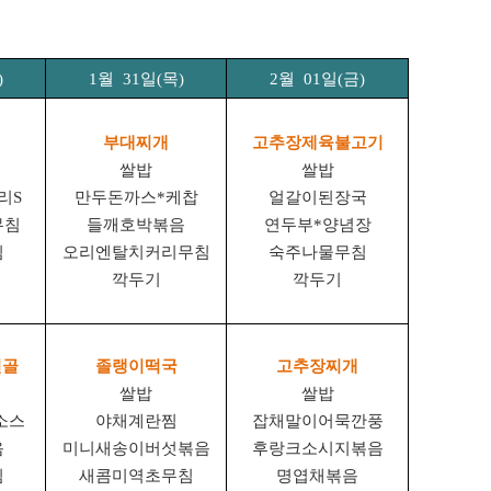
)
1
월
31
일
(
목
)
2
월
01
일
(
금
)
부대찌개
고추장제육불고기
쌀밥
쌀밥
리
S
만두돈까스
*
케찹
얼갈이된장국
무침
들깨호박볶음
연두부
*
양념장
림
오리엔탈치커리무침
숙주나물무침
깍두기
깍두기
전골
졸랭이떡국
고추장찌개
쌀밥
쌀밥
소스
야채계란찜
잡채말이어묵깐풍
음
미니새송이버섯볶음
후랑크소시지볶음
림
새콤미역초무침
명엽채볶음