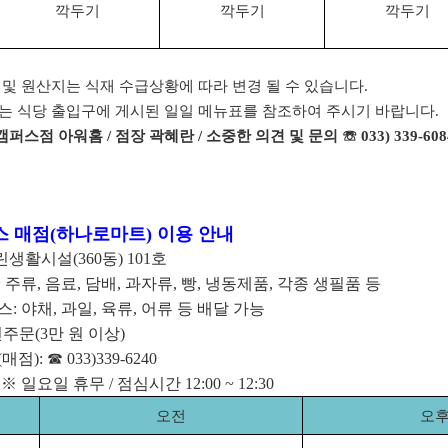
깍두기
깍두기
깍두기
 및 원산지는 식재 수급상황에 따라 변경 될 수 있습니다
.
는 식당 출입구에 게시된 일일 메뉴표를 참조하여 주시기 바랍니다
.
캠퍼스점 아워홈
/
점장 곽혜란
/
소중한 의견 및 문의
☏
033) 339-608
스 매점
(
하나로마트
)
이용 안내
린생활시설
(360
동
) 101
호
:
주류
,
음료
,
담배
,
과자류
,
빵
,
냉동제품
,
각종 생필품 등
스
:
야채
,
과일
,
육류
,
어류 등 배달 가능
선주문
(3
만 원 이상
)
(
매점
):
☎
033)339-6240
간
※
일요일 휴무
/
점심시간
12:00 ~ 12:30
오전
오