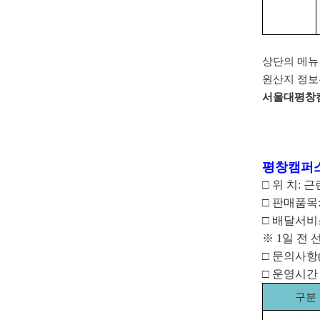
상단의 메뉴
원산지 정보
서울대평창
평창캠퍼
□
위 치
:
근
□
판매품목
□
배달서비
※
1
일 전 
□
문의사항
□
운영시
구분