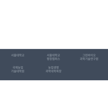
서울대학교
서울대학교
그린바이오
평창캠퍼스
과학기술연구원
국제농업
농업생명
기술대학원
과학대학목장
관련 홈페이지 바로가기