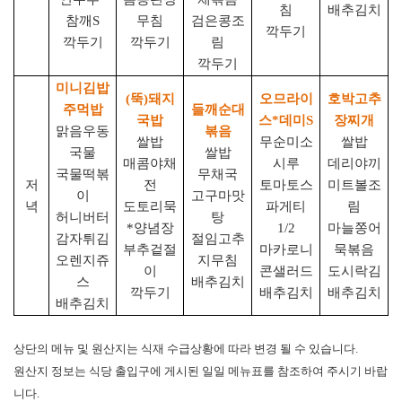
침
배추김치
참깨
S
무침
검은콩조
깍두기
깍두기
깍두기
림
깍두기
미니김밥
(
뚝
)
돼지
오므라이
호박고추
주먹밥
들깨순대
국밥
스
*
데미
S
장찌개
맑음우동
볶음
쌀밥
무순미소
쌀밥
국물
쌀밥
매콤야채
시루
데리야끼
국물떡볶
무채국
저
전
토마토스
미트볼조
이
고구마맛
녁
도토리묵
파게티
림
허니버터
탕
*
양념장
1/2
마늘쫑어
감자튀김
절임고추
부추겉절
마카로니
묵볶음
오렌지쥬
지무침
이
콘샐러드
도시락김
스
배추김치
깍두기
배추김치
배추김치
배추김치
상단의 메뉴 및 원산지는 식재 수급상황에 따라 변경 될 수 있습니다
.
원산지 정보는 식당 출입구에 게시된 일일 메뉴표를 참조하여 주시기 바랍
니다
.