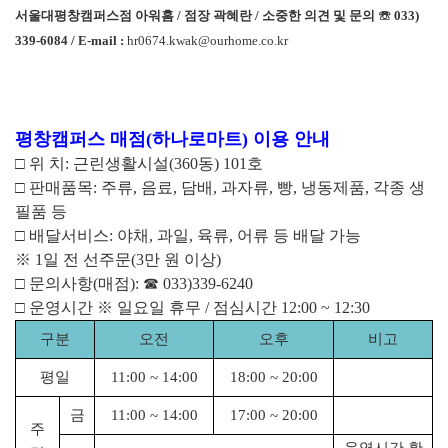
서울대평창캠퍼스점 아워홈
/
점장 곽혜란
/
소중한 의견 및 문의
☏
033)
339-6084 / E-mail :
hr0674.kwak@ourhome.co.kr
평창캠퍼스 매점
(
하나로마트
)
이용 안내
□
위 치
:
근린생활시설
(360
동
) 101
호
□
판매품목
:
주류
,
음료
,
담배
,
과자류
,
빵
,
냉동제품
,
각종 생
필품 등
□
배달서비스
:
야채
,
과일
,
육류
,
어류 등 배달 가능
※
1
일 전 선주문
(3
만 원 이상
)
□
문의사항
(
매점
):
☎
033)339-6240
□
운영시간
※
일요일 휴무
/
점심시간
12:00 ~ 12:30
구분
오전
오후
비고
평일
11:00 ~ 14:00
18:00 ~ 20:00
금
11:00 ~ 14:00
17:00 ~ 20:00
주