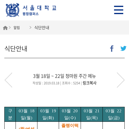
식단안내
알림
식단안내
3월 18일 ~ 22일 청마원 주간 메뉴
링크복사
작성일 : 2019.03.18
| 조회수 : 5254
|
구
03
월
18
03
월
19
03
월
20
03
월
21
03
월
22
분
일
(
월
)
일
(
화
)
일
(
수
)
일
(
목
)
일
(
금
)
졸랭이떡