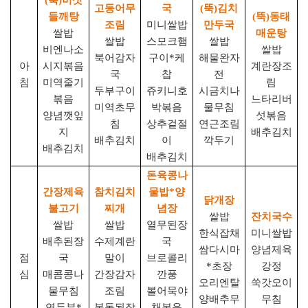
(
뚝
)
버섯
고등어무
국
(
뚝
)
김치
들깨탕
(
뚝
)
동태
조림
미니쌀밥
만두국
쌀밥
매운탕
쌀밥
스모크햄
쌀밥
비엔나소
쌀밥
북어감자
구이
*
케
해물완자
아
시지볶음
계란장조
국
찹
전
침
미역줄기
림
두부구이
쥬키니호
시금치나
볶음
느타리버
미역초무
박볶음
물무침
양념깻잎
섯볶음
침
상추겉절
연근조림
지
배추김치
배추김치
이
깍두기
배추김치
배추김치
돈육콩나
간장제육
참치김치
물밥
*
양
닭개장
불고기
찌개
념장
쌀밥
잔치국수
쌀밥
쌀밥
열무된장
한식잡채
미니쌀밥
배추된장
수제계란
국
쌈다시마
양념제육
점
국
말이
브로콜리
*
초장
강정
심
매콤콩나
간장감자
깐풍
오리엔탈
쑥갓오이
물무침
조림
볼어묵야
양배추무
무침
연두부
*
봄동된장
채볶음