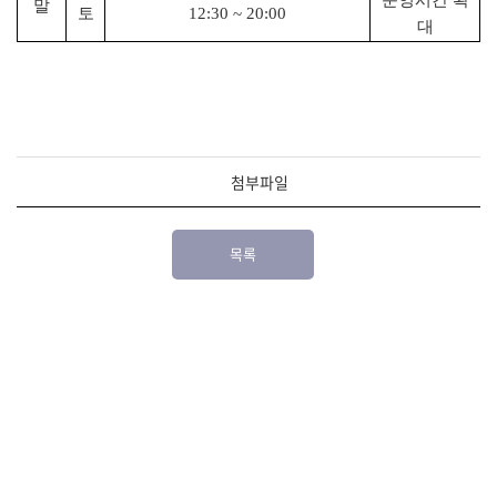
운영시간 확
말
토
12:30 ~ 20:00
대
첨부파일
목록