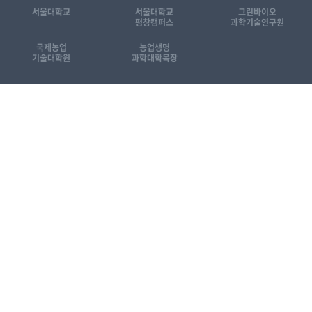
서울대학교
서울대학교
그린바이오
평창캠퍼스
과학기술연구원
국제농업
농업생명
기술대학원
과학대학목장
관련 홈페이지 바로가기
상호명 : 서울대학교 그린바이오과학기술연구원
대표자명 : 양태진
사업자등록번호 : 224-82-16026
사업장 주소 : 강원특별자치도 평창군 대화면 평창대로 1447(25354)
유선번호 : 033-339-5500
FAX : 033-339-5635
E-mail : gbst@snu.ac.kr
통신판매업신고증 : 제2024-강원평창-0097호
개인정보처리방침
이메일무단수집거부
오시는길
영상정보처리기기(CCTV) 설치·운영 현황