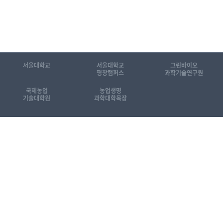
서울대학교
서울대학교
그린바이오
평창캠퍼스
과학기술연구원
국제농업
농업생명
기술대학원
과학대학목장
관련 홈페이지 바로가기
상호명 : 서울대학교 그린바이오과학기술연구원
대표자명 : 양태진
사업자등록번호 : 224-82-16026
사업장 주소 : 강원특별자치도 평창군 대화면 평창대로 1447(25354)