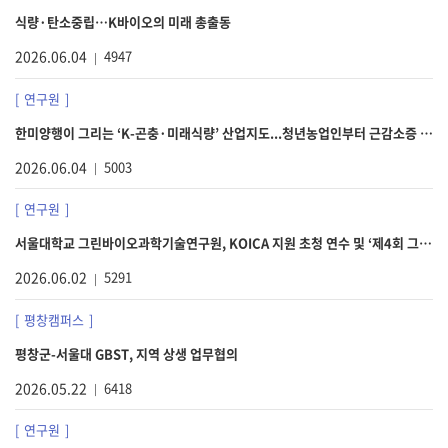
식량·탄소중립…K바이오의 미래 총출동
2026.06.04
4947
연구원
한미양행이 그리는 ‘K-곤충·미래식량’ 산업지도...청년농업인부터 근감소증 건기식까지
2026.06.04
5003
연구원
서울대학교 그린바이오과학기술연구원, KOICA 지원 초청 연수 및 ‘제4회 그린바이오 사이언스 포럼’ 성료
2026.06.02
5291
평창캠퍼스
평창군-서울대 GBST, 지역 상생 업무협의
2026.05.22
6418
연구원