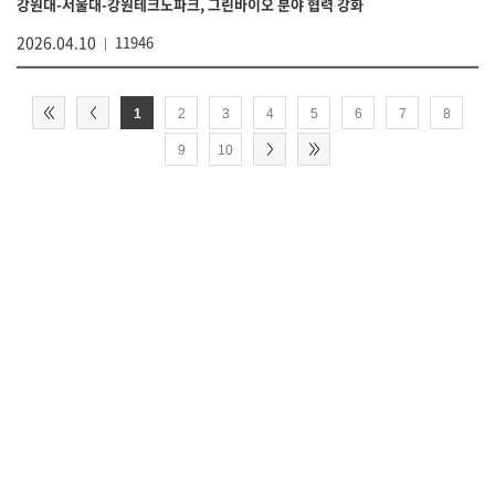
강원대-서울대-강원테크노파크, 그린바이오 분야 협력 강화
2026.04.10
11946
1
2
3
4
5
6
7
8
9
10